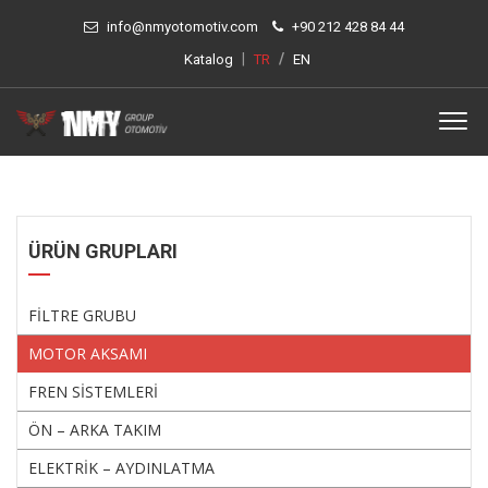
info@nmyotomotiv.com
+90 212 428 84 44
|
/
Katalog
TR
EN
ÜRÜN GRUPLARI
FİLTRE GRUBU
MOTOR AKSAMI
FREN SİSTEMLERİ
ÖN – ARKA TAKIM
ELEKTRİK – AYDINLATMA