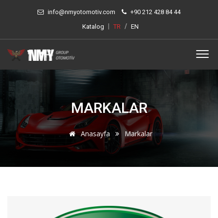
info@nmyotomotiv.com
+90 212 428 84 44
|
/
Katalog
TR
EN
MARKALAR
Anasayfa
Markalar