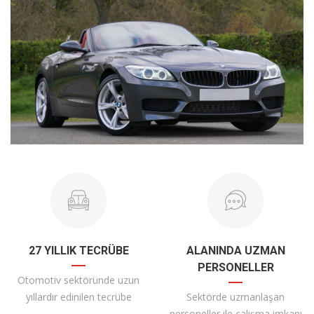
27 YILLIK TECRÜBE
ALANINDA UZMAN
PERSONELLER
Otomotiv sektöründe uzun
yıllardır edinilen tecrübe
Sektörde uzmanlaşan
personeller ile çalışma imkanı