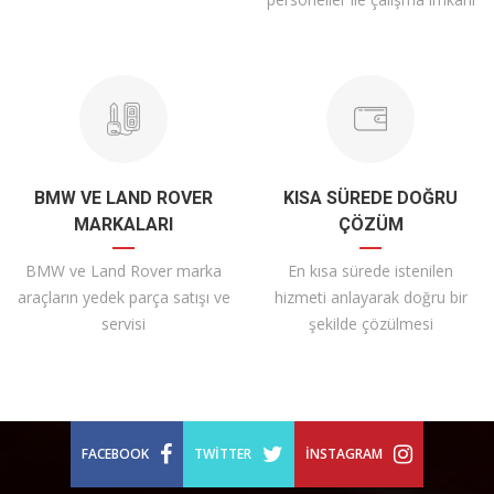
BMW VE LAND ROVER
KISA SÜREDE DOĞRU
MARKALARI
ÇÖZÜM
BMW ve Land Rover marka
En kısa sürede istenilen
araçların yedek parça satışı ve
hizmeti anlayarak doğru bir
servisi
şekilde çözülmesi
FACEBOOK
TWITTER
İNSTAGRAM